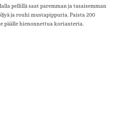
alla pellillä saat paremman ja tasaisemman
öljyä ja rouhi mustapippuria. Paista 200
le päälle hienonnettua korianteria.