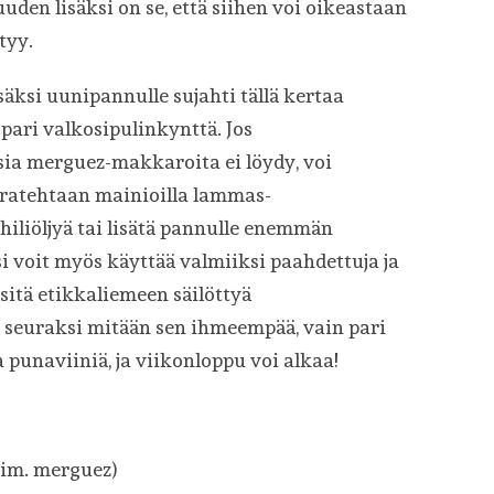
uden lisäksi on se, että siihen voi oikeastaan
tyy.
äksi uunipannulle sujahti tällä kertaa
pari valkosipulinkynttä. Jos
sia merguez-makkaroita ei löydy, voi
ratehtaan mainioilla lammas-
chiliöljyä tai lisätä pannulle enemmän
si voit myös käyttää valmiiksi paahdettuja ja
 sitä etikkaliemeen säilöttyä
a seuraksi mitään sen ihmeempää, vain pari
a punaviiniä, ja viikonloppu voi alkaa!
sim. merguez)