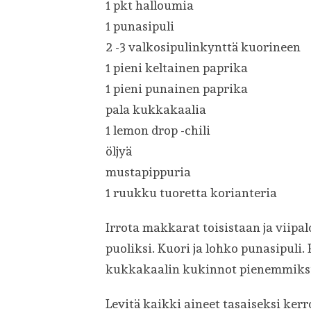
1 pkt halloumia
1 punasipuli
2 -3 valkosipulinkynttä kuorineen
1 pieni keltainen paprika
1 pieni punainen paprika
pala kukkakaalia
1 lemon drop -chili
öljyä
mustapippuria
1 ruukku tuoretta korianteria
Irrota makkarat toisistaan ja viipalo
puoliksi. Kuori ja lohko punasipuli. P
kukkakaalin kukinnot pienemmiksi 
Levitä kaikki aineet tasaiseksi kerro