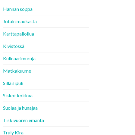
Hannan soppa
Jotain maukasta
Karttapalloilua
Kivistössä
Kulinaarimuruja
Matkakuume
Sillä sipuli
Siskot kokkaa
Suolaa ja hunajaa
Tiskivuoren emäntä
Truly Kira