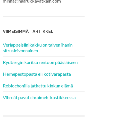
minna@haarukkavatkain.com
VIIMEISIMMÄT ARTIKKELIT
Veriappelsiinikakku on talven ihanin
sitrusleivonnainen
Rydbergin karitsa rentoon pääsiäiseen
Hernepestopasta eli kotivarapasta
Reblochonilla jatkettu kinkun elämä
Vihreät pavut chraimeh-kastikkeessa