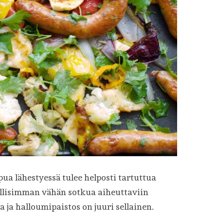
ppua lähestyessä tulee helposti tartuttua
ollisimman vähän sotkua aiheuttaviin
 ja halloumipaistos on juuri sellainen.