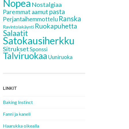
Nopea
Nostalgiaa
pasta
Paremmat aamut
Ranska
Perjantaihemmottelu
Ruokapuhetta
Ravintolakäynti
Salaatit
Satokausiherkku
Sitrukset
Sponssi
Talviruokaa
Uuniruoka
LINKIT
Baking Instinct
Fanni ja kaneli
Haarukka oikealla