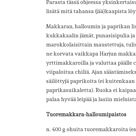
Parasta tässä ohjeessa yksinkertaisu
lisätä mitä tahansa (jää)kaapista löy
Makkaran, halloumin ja paprikan lis
kukkakaalin jämät, punasisipulia ja 
marokkolaisittain maustettuja, tuli
ne korvata vaikkapa Harjun makka
yrttimakkaroilla ja valuttaa päälle 
viipaloitua chiliä. Ajan säästämisek
säilöttyjä paprikoita (ei kuitenkaan
paprikasuikaletta). Ruoka ei kaipa
palaa hyvää leipää ja lasiin mieluist
Tuoremakkara-halloumipaistos
n. 400 g ohuita tuoremakkaroita (e