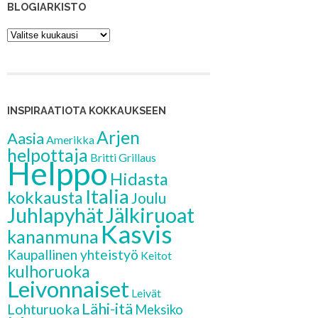
BLOGIARKISTO
Blogiarkisto
INSPIRAATIOTA KOKKAUKSEEN
Arjen
Aasia
Amerikka
helpottaja
Britti
Grillaus
Helppo
Hidasta
Italia
kokkausta
Joulu
Jälkiruoat
Juhlapyhät
Kasvis
kananmuna
Kaupallinen yhteistyö
Keitot
kulhoruoka
Leivonnaiset
Leivät
Lähi-itä
Lohturuoka
Meksiko