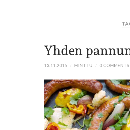
TA
Yhden pannun
13.11.2015
/
MINTTU
/
0 COMMENTS