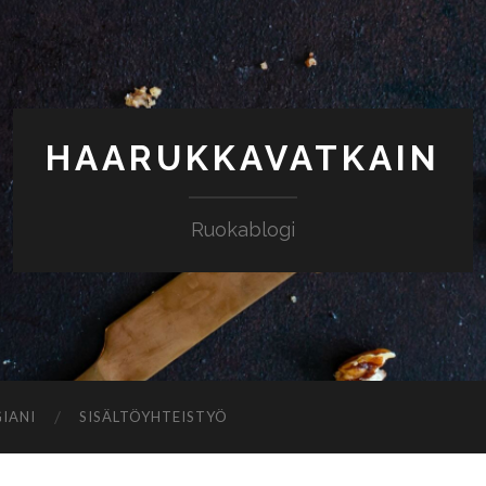
HAARUKKAVATKAIN
Ruokablogi
IANI
SISÄLTÖYHTEISTYÖ