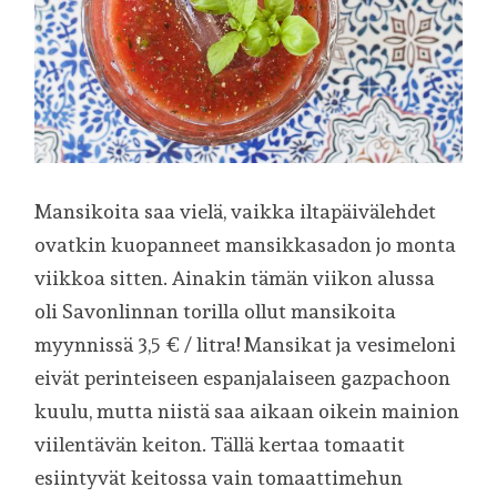
Mansikoita saa vielä, vaikka iltapäivälehdet
ovatkin kuopanneet mansikkasadon jo monta
viikkoa sitten. Ainakin tämän viikon alussa
oli Savonlinnan torilla ollut mansikoita
myynnissä 3,5 € / litra! Mansikat ja vesimeloni
eivät perinteiseen espanjalaiseen gazpachoon
kuulu, mutta niistä saa aikaan oikein mainion
viilentävän keiton. Tällä kertaa tomaatit
esiintyvät keitossa vain tomaattimehun