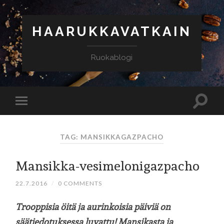
HAARUKKAVATKAIN
Ruokablogi
TAG: MANSIKKAGAZPACHO
Mansikka-vesimelonigazpacho
22.7.2016
/
0 COMMENTS
Trooppisia öitä ja aurinkoisia päiviä on
säätiedotuksessa luvattu! Mansikasta ja