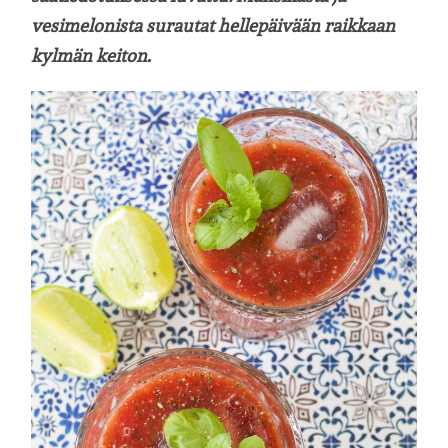
vesimelonista surautat hellepäivään raikkaan
kylmän keiton.