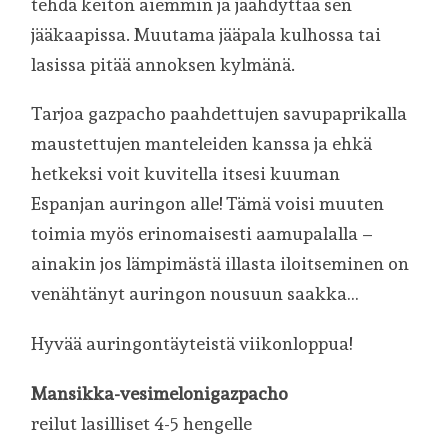
tehdä keiton aiemmin ja jäähdyttää sen
jääkaapissa. Muutama jääpala kulhossa tai
lasissa pitää annoksen kylmänä.
Tarjoa gazpacho paahdettujen savupaprikalla
maustettujen manteleiden kanssa ja ehkä
hetkeksi voit kuvitella itsesi kuuman
Espanjan auringon alle! Tämä voisi muuten
toimia myös erinomaisesti aamupalalla –
ainakin jos lämpimästä illasta iloitseminen on
venähtänyt auringon nousuun saakka…
Hyvää auringontäyteistä viikonloppua!
Mansikka-vesimelonigazpacho
reilut lasilliset 4-5 hengelle