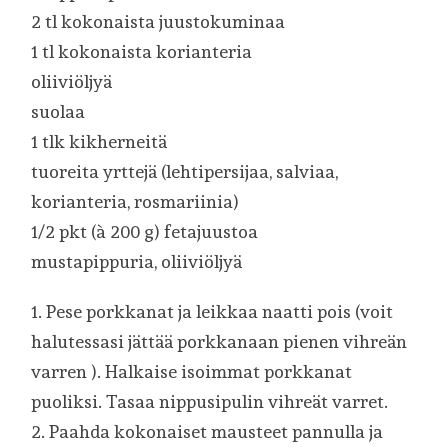
2 tl kokonaista juustokuminaa
1 tl kokonaista korianteria
oliiviöljyä
suolaa
1 tlk kikherneitä
tuoreita yrttejä (lehtipersijaa, salviaa,
korianteria, rosmariinia)
1/2 pkt (à 200 g) fetajuustoa
mustapippuria, oliiviöljyä
1. Pese porkkanat ja leikkaa naatti pois (voit
halutessasi jättää porkkanaan pienen vihreän
varren ). Halkaise isoimmat porkkanat
puoliksi. Tasaa nippusipulin vihreät varret.
2. Paahda kokonaiset mausteet pannulla ja