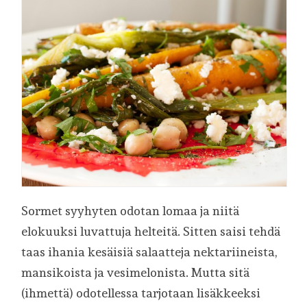
Sormet syyhyten odotan lomaa ja niitä
elokuuksi luvattuja helteitä. Sitten saisi tehdä
taas ihania kesäisiä salaatteja nektariineista,
mansikoista ja vesimelonista. Mutta sitä
(ihmettä) odotellessa tarjotaan lisäkkeeksi