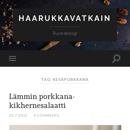
HAARUKKAVATKAIN
Ruokablogi
TAG: KESÄPORKKANA
Lämmin porkkana-
kikhernesalaatti
20.7.2015
/
0 COMMENTS