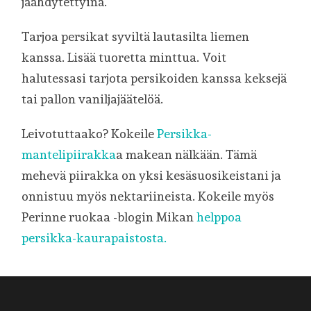
jäähdytettyinä.
Tarjoa persikat syviltä lautasilta liemen
kanssa. Lisää tuoretta minttua. Voit
halutessasi tarjota persikoiden kanssa keksejä
tai pallon vaniljajäätelöä.
Leivotuttaako? Kokeile
Persikka-
mantelipiirakka
a makean nälkään. Tämä
mehevä piirakka on yksi kesäsuosikeistani ja
onnistuu myös nektariineista. Kokeile myös
Perinne ruokaa -blogin Mikan
helppoa
persikka-kaurapaistosta.