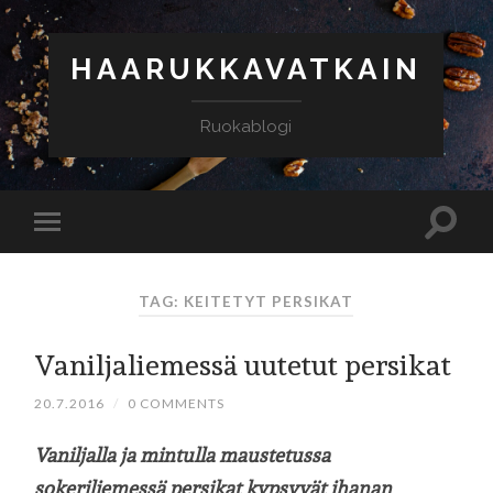
HAARUKKAVATKAIN
Ruokablogi
TAG: KEITETYT PERSIKAT
Vaniljaliemessä uutetut persikat
20.7.2016
/
0 COMMENTS
Vaniljalla ja mintulla maustetussa
sokeriliemessä persikat kypsyvät ihanan