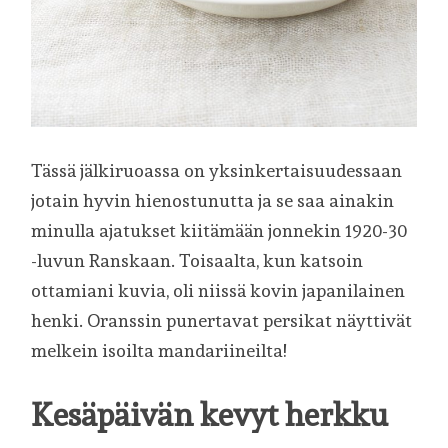
Tässä jälkiruoassa on yksinkertaisuudessaan
jotain hyvin hienostunutta ja se saa ainakin
minulla ajatukset kiitämään jonnekin 1920-30
-luvun Ranskaan. Toisaalta, kun katsoin
ottamiani kuvia, oli niissä kovin japanilainen
henki. Oranssin punertavat persikat näyttivät
melkein isoilta mandariineilta!
Kesäpäivän kevyt herkku