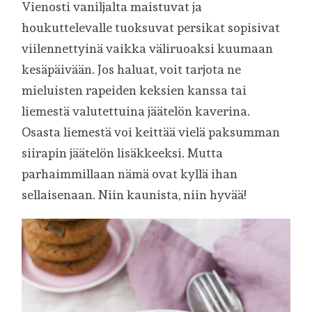
Vienosti vaniljalta maistuvat ja
houkuttelevalle tuoksuvat persikat sopisivat
viilennettyinä vaikka väliruoaksi kuumaan
kesäpäivään. Jos haluat, voit tarjota ne
mieluisten rapeiden keksien kanssa tai
liemestä valutettuina jäätelön kaverina.
Osasta liemestä voi keittää vielä paksumman
siirapin jäätelön lisäkkeeksi. Mutta
parhaimmillaan nämä ovat kyllä ihan
sellaisenaan. Niin kaunista, niin hyvää!