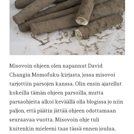
Misovoin ohjeen olen napannut David
Changin Momofuku-kirjasta, jossa misovoi
tarjottiin parsojen kanssa. Olin ensin ajatellut
kokeilla tämän ohjeen parsoilla, mutta
parsaohjeita alkoi keväällä olla blogissa jo niin
paljon, että päätin jättää ohjeen odottamaan
seuraavaa vuotta. Misovoin ohje tuli
kuitenkin mieleeni taas tässä ennen joulua,