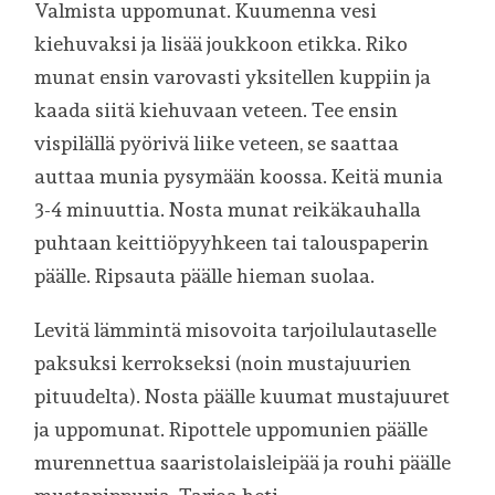
Valmista uppomunat. Kuumenna vesi
kiehuvaksi ja lisää joukkoon etikka. Riko
munat ensin varovasti yksitellen kuppiin ja
kaada siitä kiehuvaan veteen. Tee ensin
vispilällä pyörivä liike veteen, se saattaa
auttaa munia pysymään koossa. Keitä munia
3-4 minuuttia. Nosta munat reikäkauhalla
puhtaan keittiöpyyhkeen tai talouspaperin
päälle. Ripsauta päälle hieman suolaa.
Levitä lämmintä misovoita tarjoilulautaselle
paksuksi kerrokseksi (noin mustajuurien
pituudelta). Nosta päälle kuumat mustajuuret
ja uppomunat. Ripottele uppomunien päälle
murennettua saaristolaisleipää ja rouhi päälle