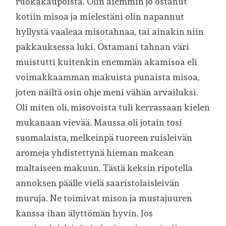
ruokakaupoista. Olin aiemmin jo ostanut
kotiin misoa ja mielestäni olin napannut
hyllystä vaaleaa misotahnaa, tai ainakin niin
pakkauksessa luki. Ostamani tahnan väri
muistutti kuitenkin enemmän akamisoa eli
voimakkaamman makuista punaista misoa,
joten näiltä osin ohje meni vähän arvailuksi.
Oli miten oli, misovoista tuli kerrassaan kielen
mukanaan vievää. Maussa oli jotain tosi
suomalaista, melkeinpä tuoreen ruisleivän
aromeja yhdistettynä hieman makean
maltaiseen makuun. Tästä keksin ripotella
annoksen päälle vielä saaristolaisleivän
muruja. Ne toimivat mison ja mustajuuren
kanssa ihan älyttömän hyvin. Jos