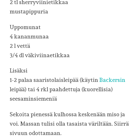
2 tl sherryviinietikkaa
mustapippuria
Uppomunat
4 kananmunaa
2 l vettä
3/4 dl väkiviinaetikkaa
Lisäksi
1-2 palaa saaristolaisleipää (käytin
Backersin
leipää) tai 4 rkl paahdettuja (kuorellisia)
seesaminsiemeniä
Sekoita pienessä kulhossa keskenään miso ja
voi. Massan tulisi olla tasaista väriltään. Siirrä
sivuun odottamaan.