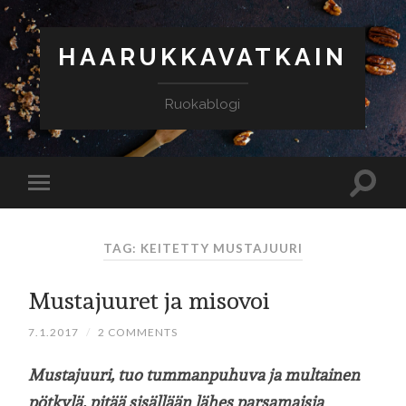
HAARUKKAVATKAIN
Ruokablogi
TAG: KEITETTY MUSTAJUURI
Mustajuuret ja misovoi
7.1.2017
/
2 COMMENTS
Mustajuuri, tuo tummanpuhuva ja multainen
pötkylä, pitää sisällään lähes parsamaisia