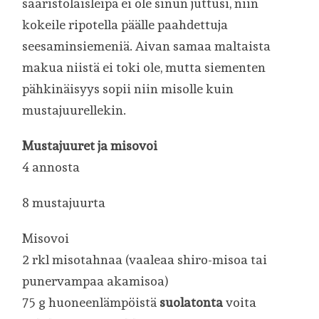
saaristolaisleipä ei ole sinun juttusi, niin
kokeile ripotella päälle paahdettuja
seesaminsiemeniä. Aivan samaa maltaista
makua niistä ei toki ole, mutta siementen
pähkinäisyys sopii niin misolle kuin
mustajuurellekin.
Mustajuuret ja misovoi
4 annosta
8 mustajuurta
Misovoi
2 rkl misotahnaa (vaaleaa shiro-misoa tai
punervampaa akamisoa)
75 g huoneenlämpöistä
suolatonta
voita