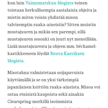
kun luin
Vaimomatskuu-blogista
toinen
toistaan herkullisempia aasialaisia ohjeita ja
mietin miten voisin yhdistää mison
talvisempiin raaka-aineisiin? Sitten muistin
mustajuuren ja mikäs sen parempi, sillä
mustajuuren sesonki on juuri nyt meneillään.
Lisää mustajuuresta ja ohjeen mm. béchamel-
kastikkeeseen löydät
Rouva Kasviksen
blogista
.
Misotahna valmistetaan soijapavuista
käyttämällä ja se on yksi tärkeimpiä
japanilaisen keittiön raaka-aineista. Misoa voi
ostaa etnisistä kaupoista sekä ainakin
Clearspring-merkillä isoimmista