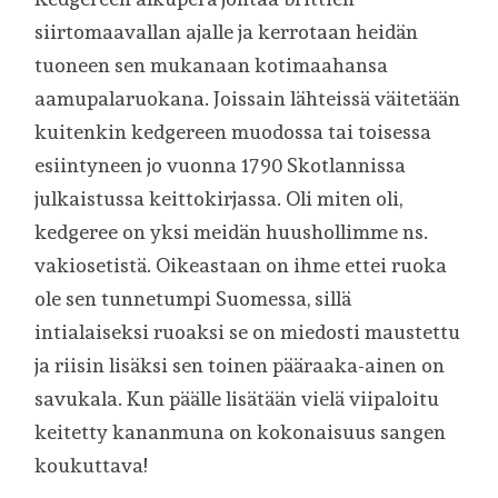
siirtomaavallan ajalle ja kerrotaan heidän
tuoneen sen mukanaan kotimaahansa
aamupalaruokana. Joissain lähteissä väitetään
kuitenkin kedgereen muodossa tai toisessa
esiintyneen jo vuonna 1790 Skotlannissa
julkaistussa keittokirjassa. Oli miten oli,
kedgeree on yksi meidän huushollimme ns.
vakiosetistä. Oikeastaan on ihme ettei ruoka
ole sen tunnetumpi Suomessa, sillä
intialaiseksi ruoaksi se on miedosti maustettu
ja riisin lisäksi sen toinen pääraaka-ainen on
savukala. Kun päälle lisätään vielä viipaloitu
keitetty kananmuna on kokonaisuus sangen
koukuttava!