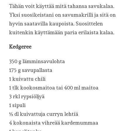
Tähän voit käyttää mitä tahansa savukalaa.
Yksi suosikeistani on savumakrilli ja sitä on
hyvin saatavilla kaupoista. Suosittelen
kuitenkin käyttämään paria erilaista kalaa.
Kedgeree
350 g lämminsavulohta
175 g savupallasta
1 kuivattu chili
1 tlk kookosmaitoa tai 400 ml maitoa
3 rkl rypsiöljyä
1 sipuli
½ dl kuivattuja curryn lehtiä
4 kokonaista vihreää kardemummaa