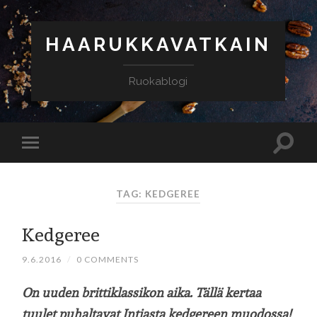
HAARUKKAVATKAIN
Ruokablogi
TAG: KEDGEREE
Kedgeree
9.6.2016
/
0 COMMENTS
On uuden brittiklassikon aika. Tällä kertaa
tuulet puhaltavat Intiasta kedgereen muodossa!