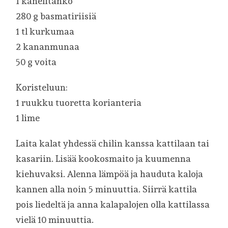
1 kanelitanko
280 g basmatiriisiä
1 tl kurkumaa
2 kananmunaa
50 g voita
Koristeluun:
1 ruukku tuoretta korianteria
1 lime
Laita kalat yhdessä chilin kanssa kattilaan tai
kasariin. Lisää kookosmaito ja kuumenna
kiehuvaksi. Alenna lämpöä ja hauduta kaloja
kannen alla noin 5 minuuttia. Siirrä kattila
pois liedeltä ja anna kalapalojen olla kattilassa
vielä 10 minuuttia.