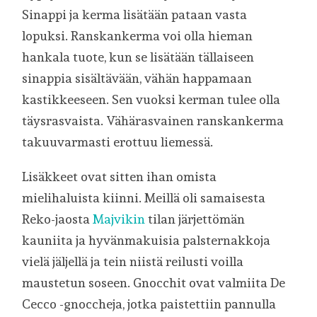
Sinappi ja kerma lisätään pataan vasta
lopuksi. Ranskankerma voi olla hieman
hankala tuote, kun se lisätään tällaiseen
sinappia sisältävään, vähän happamaan
kastikkeeseen. Sen vuoksi kerman tulee olla
täysrasvaista. Vähärasvainen ranskankerma
takuuvarmasti erottuu liemessä.
Lisäkkeet ovat sitten ihan omista
mielihaluista kiinni. Meillä oli samaisesta
Reko-jaosta
Majvikin
tilan järjettömän
kauniita ja hyvänmakuisia palsternakkoja
vielä jäljellä ja tein niistä reilusti voilla
maustetun soseen. Gnocchit ovat valmiita De
Cecco -gnoccheja, jotka paistettiin pannulla