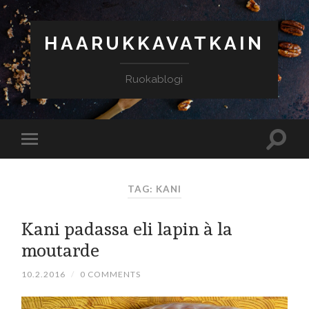
HAARUKKAVATKAIN
Ruokablogi
TAG: KANI
Kani padassa eli lapin à la
moutarde
10.2.2016
/
0 COMMENTS