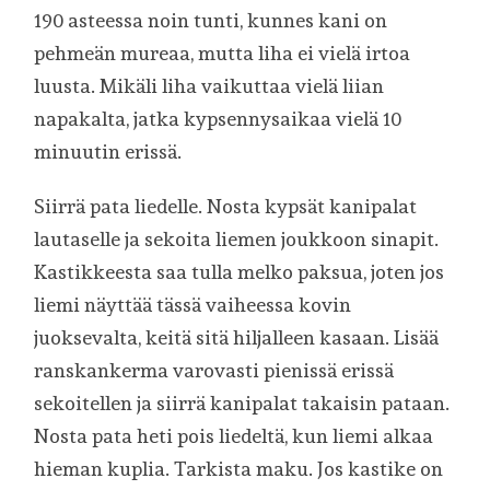
190 asteessa noin tunti, kunnes kani on
pehmeän mureaa, mutta liha ei vielä irtoa
luusta. Mikäli liha vaikuttaa vielä liian
napakalta, jatka kypsennysaikaa vielä 10
minuutin erissä.
Siirrä pata liedelle. Nosta kypsät kanipalat
lautaselle ja sekoita liemen joukkoon sinapit.
Kastikkeesta saa tulla melko paksua, joten jos
liemi näyttää tässä vaiheessa kovin
juoksevalta, keitä sitä hiljalleen kasaan. Lisää
ranskankerma varovasti pienissä erissä
sekoitellen ja siirrä kanipalat takaisin pataan.
Nosta pata heti pois liedeltä, kun liemi alkaa
hieman kuplia. Tarkista maku. Jos kastike on