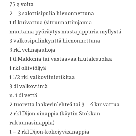
75 g voita
2 – 3 salottisipulia hienonnettuna
1 tl kuivattua (sitruuna)timjamia
muutama pyöräytys mustapippuria myllystä
3 valkosipulinkynttä hienonnettuna
3 rkl vehnäjauhoja
1 tl Maldonia tai vastaavaa hiutalesuolaa
1 rkl oliiviöljyä
1 1/2 rkl valkoviinietikkaa
3 dl valkoviiniä
n. 1 dl vettä
2 tuoretta laakerinlehteä tai 3 – 4 kuivattua
2 rkl Dijon-sinappia (käytin Stokkan
rakuunasinappia)
1 – 2 rkl Dijon-kokojyväsinappia