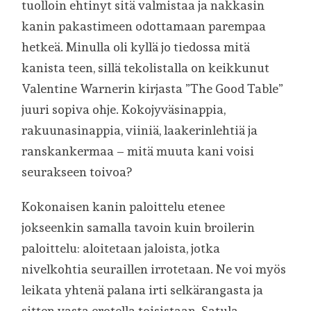
tuolloin ehtinyt sitä valmistaa ja nakkasin
kanin pakastimeen odottamaan parempaa
hetkeä. Minulla oli kyllä jo tiedossa mitä
kanista teen, sillä tekolistalla on keikkunut
Valentine Warnerin kirjasta ”The Good Table”
juuri sopiva ohje. Kokojyväsinappia,
rakuunasinappia, viiniä, laakerinlehtiä ja
ranskankermaa – mitä muuta kani voisi
seurakseen toivoa?
Kokonaisen kanin paloittelu etenee
jokseenkin samalla tavoin kuin broilerin
paloittelu: aloitetaan jaloista, jotka
nivelkohtia seuraillen irrotetaan. Ne voi myös
leikata yhtenä palana irti selkärangasta ja
sitten vasta erotella toisistaan. Satula