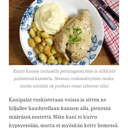
Kanin kanssa lautasella perunagnoccheja ja silkkistä
palsternakkasosetta. Hieman ruskeasävyinen ruoka,
mutta niinhän ne parhaat ruoat tahtovat olla!
Kanipalat ruskistetaan voissa ja sitten ne
hiljallee haudutellaan kannen alla, pienessä
määrässä nestettä. Näin kani ei kuivu
kypsyessään, mutta ei myöskän keity liemessä.