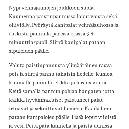
Nypi vehnäjauhojen joukkoon suola.
Kuumenna paistinpannussa loput voista sekä
oliiviöljy. Pyöräytä kanipalat vehnäjauhossa ja
ruskista pannulla parissa erässä 3-4
minuuttia/puoli. Siirrä kanipalat pataan
sipuleiden päälle.
Valuta paistinpannusta ylimääräinen rasva
pois ja siirrä pannu takaisin liedelle. Kumoa
kuumalle pannulle etikka ja loraus viiniä.
Keitä samalla pannun pohjaa hangaten, jotta
kaikki hyvänmakuiset paistuneet palat
irtoavat ja sekoittuvat liemeen. Kaada liemi
pataan kanipalojen päälle. Lisää loput viinistä
ja vesi. Peitä pata kannella ja paista uunissa