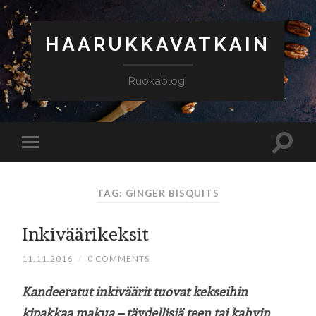
HAARUKKAVATKAIN
Ruokablogi
TAG: GINGER BISQUITS
Inkiväärikeksit
11.11.2016
/
0 COMMENTS
Kandeeratut inkiväärit tuovat kekseihin
kipakkaa makua – täydellisiä teen tai kahvin