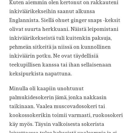
Kuten aiemmin olen kertonut on rakkauteni
inkiväärikekseihin saanut alkunsa
Englannista. Siellä ohuet ginger snaps -keksit
olivat suurta herkkuani. Näistä leipomistani
inkiväärikekseistä tuli kuitenkin paksuja,
pehmeän sitkeitä ja niissä on kunnollinen
inkiväärin potku. Ne ovat täydellisiä
teekupillisen kanssa tai ihan sellaisenaan
keksipurkista napattuna.
Minulla oli kaapiin unohtunut
palmukidesokerin jämä, jonka nakkasin
taikinaan. Vaalea muscovadosokeri tai
kookossokerikin toimii varmasti, ruokosokeri
käy myös. Täysin valkoisesta sokerista
leivottaessa tulee kekseistä vaaleampia ja ei