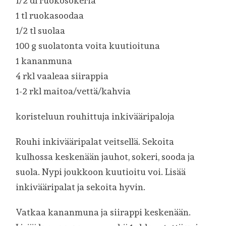
1/2 dl ruokosokeria
1 tl ruokasoodaa
1/2 tl suolaa
100 g suolatonta voita kuutioituna
1 kananmuna
4 rkl vaaleaa siirappia
1-2 rkl maitoa/vettä/kahvia
koristeluun rouhittuja inkivääripaloja
Rouhi inkivääripalat veitsellä. Sekoita
kulhossa keskenään jauhot, sokeri, sooda ja
suola. Nypi joukkoon kuutioitu voi. Lisää
inkivääripalat ja sekoita hyvin.
Vatkaa kananmuna ja siirappi keskenään.