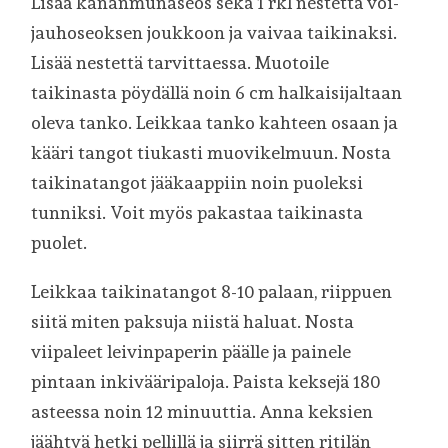
Lisää kananmunaseos sekä 1 rkl nestettä voi-
jauhoseoksen joukkoon ja vaivaa taikinaksi.
Lisää nestettä tarvittaessa. Muotoile
taikinasta pöydällä noin 6 cm halkaisijaltaan
oleva tanko. Leikkaa tanko kahteen osaan ja
kääri tangot tiukasti muovikelmuun. Nosta
taikinatangot jääkaappiin noin puoleksi
tunniksi. Voit myös pakastaa taikinasta
puolet.
Leikkaa taikinatangot 8-10 palaan, riippuen
siitä miten paksuja niistä haluat. Nosta
viipaleet leivinpaperin päälle ja painele
pintaan inkivääripaloja. Paista keksejä 180
asteessa noin 12 minuuttia. Anna keksien
jäähtyä hetki pellillä ja siirrä sitten ritilän