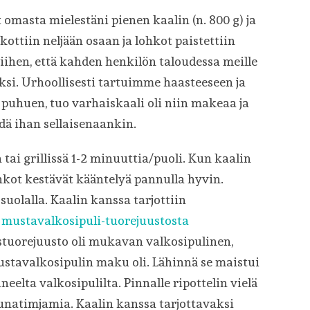
 omasta mielestäni pienen kaalin (n. 800 g) ja
ottiin neljään osaan ja lohkot paistettiin
siihen, että kahden henkilön taloudessa meille
äksi. Urhoollisesti tartuimme haasteeseen ja
 puhuen, tuo varhaiskaali oli niin makeaa ja
dä ihan sellaisenaankin.
tai grillissä 1-2 minuuttia/puoli. Kun kaalin
hkot kestävät kääntelyä pannulla hyvin.
uolalla. Kaalin kanssa tarjottiin
a
mustavalkosipuli-tuorejuustosta
stuorejuusto oli mukavan valkosipulinen,
mustavalkosipulin maku oli. Lähinnä se maistui
eelta valkosipulilta. Pinnalle ripottelin vielä
unatimjamia. Kaalin kanssa tarjottavaksi