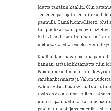
Mutta takaisin kaaliin. Olin ostanut
sen enempää ajattelematta kaali lohk
pannulla. Tämä luonnollisesti johti 
tuli puolikas kaali per nenu syötäv
kaikki kaali saatiin tuhottua. Totta
mehukasta, että sen olisi voinut syö
Kaalilohkot saavat paistua pannulla 
kannan jättää leikkaamatta, niin lo
Paistetun kaalin maustoin kevyesti s
ranskankermasta ja Valion uudest
valmistettua kastiketta. Tuo uutuu
tosin en osaa sanoa, että missä se 
uunissa paahdetulta, karamellisoitun
paahdettuja pinjansiemeniä ja sitru