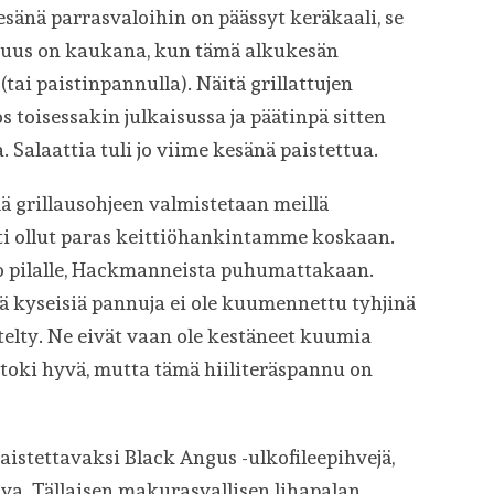
esänä parrasvaloihin on päässyt keräkaali, se
lisuus on kaukana, kun tämä alkukesän
 (tai paistinpannulla). Näitä grillattujen
os toisessakin julkaisussa ja päätinpä sitten
 Salaattia tuli jo viime kesänä paistettua.
ämä grillausohjeen valmistetaan meillä
ti ollut paras keittiöhankintamme koskaan.
o pilalle, Hackmanneista puhumattakaan.
ä kyseisiä pannuja ei ole kuumennettu tyhjinä
telty. Ne eivät vaan ole kestäneet kuumia
n toki hyvä, mutta tämä hiiliteräspannu on
aistettavaksi Black Angus -ulkofileepihvejä,
va. Tällaisen makurasvallisen lihapalan