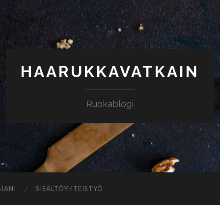
HAARUKKAVATKAIN
Ruokablogi
IANI
SISÄLTÖYHTEISTYÖ