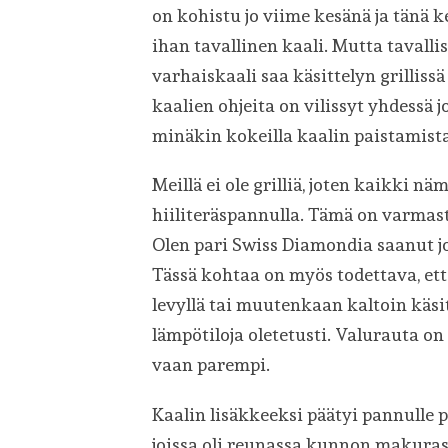
on kohistu jo viime kesänä ja tänä k
ihan tavallinen kaali. Mutta taval
varhaiskaali saa käsittelyn grillissä
kaalien ohjeita on vilissyt yhdessä j
minäkin kokeilla kaalin paistamista.
Meillä ei ole grilliä, joten kaikki n
hiiliteräspannulla. Tämä on varmas
Olen pari Swiss Diamondia saanut j
Tässä kohtaa on myös todettava, ett
levyllä tai muutenkaan kaltoin käsi
lämpötiloja oletetusti. Valurauta o
vaan parempi.
Kaalin lisäkkeeksi päätyi pannulle p
joissa oli reunassa kunnon makuras