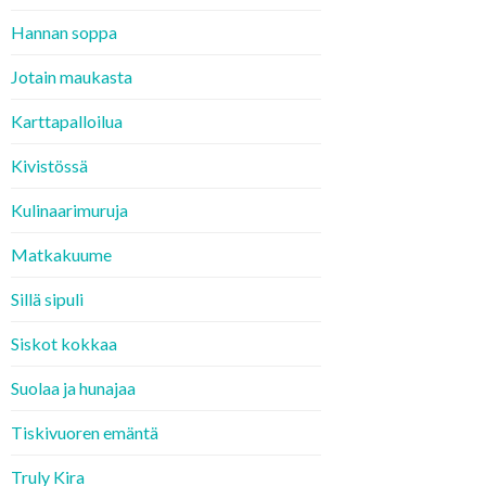
Hannan soppa
Jotain maukasta
Karttapalloilua
Kivistössä
Kulinaarimuruja
Matkakuume
Sillä sipuli
Siskot kokkaa
Suolaa ja hunajaa
Tiskivuoren emäntä
Truly Kira