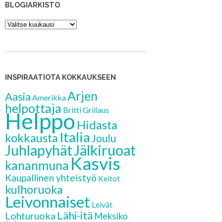
BLOGIARKISTO
Blogiarkisto
INSPIRAATIOTA KOKKAUKSEEN
Arjen
Aasia
Amerikka
helpottaja
Britti
Grillaus
Helppo
Hidasta
Italia
kokkausta
Joulu
Jälkiruoat
Juhlapyhät
Kasvis
kananmuna
Kaupallinen yhteistyö
Keitot
kulhoruoka
Leivonnaiset
Leivät
Lähi-itä
Lohturuoka
Meksiko