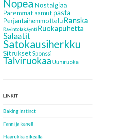
Nopea
Nostalgiaa
pasta
Paremmat aamut
Ranska
Perjantaihemmottelu
Ruokapuhetta
Ravintolakäynti
Salaatit
Satokausiherkku
Sitrukset
Sponssi
Talviruokaa
Uuniruoka
LINKIT
Baking Instinct
Fanni ja kaneli
Haarukka oikealla