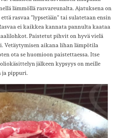
nellä lämmöllä rasvareunalta. Ajatuksena on
että rasvaa ”lypsetään” tai sulatetaan ensin
a. Rasvaa ei kaikkea kannata pannulta kaataa
aalilohkot. Paistetut pihvit on hyvä vielä
i. Vetäytymisen aikana lihan lämpötila
oten ota se huomioon paistettaessa. Itse
foliokäsittelyn jälkeen kypsyys on meille
 ja pippuri.