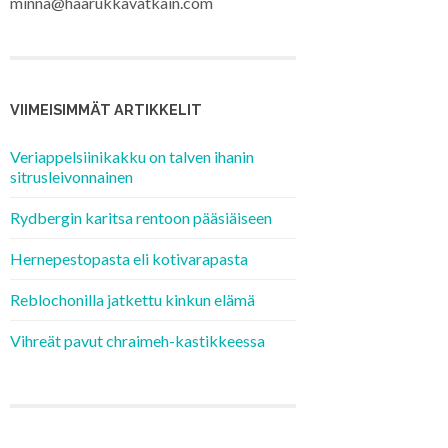
minna@haarukkavatkain.com
VIIMEISIMMÄT ARTIKKELIT
Veriappelsiinikakku on talven ihanin
sitrusleivonnainen
Rydbergin karitsa rentoon pääsiäiseen
Hernepestopasta eli kotivarapasta
Reblochonilla jatkettu kinkun elämä
Vihreät pavut chraimeh-kastikkeessa