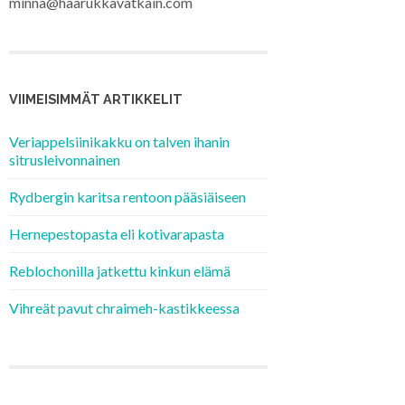
minna@haarukkavatkain.com
VIIMEISIMMÄT ARTIKKELIT
Veriappelsiinikakku on talven ihanin
sitrusleivonnainen
Rydbergin karitsa rentoon pääsiäiseen
Hernepestopasta eli kotivarapasta
Reblochonilla jatkettu kinkun elämä
Vihreät pavut chraimeh-kastikkeessa