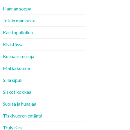
Hannan soppa
Jotain maukasta
Karttapalloilua
Kivistössä
Kulinaarimuruja
Matkakuume
Sillä sipuli
Siskot kokkaa
Suolaa ja hunajaa
Tiskivuoren emäntä
Truly Kira