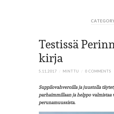
CATEGORY
Testissä Perin
kirja
5.11.2017
/
MINTTU
/
0 COMMENTS
Suppilovahveroilla ja juustolla täyt
parhaimmillaan ja helppo valmistaa va
perunamuussista.