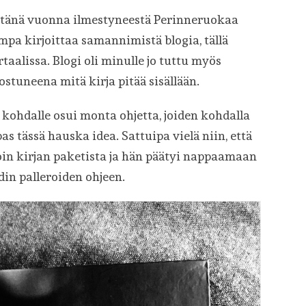
tänä vuonna ilmestyneestä Perinneruokaa
ampa kirjoittaa samannimistä blogia, tällä
taalissa. Blogi oli minulle jo tuttu myös
stuneena mitä kirja pitää sisällään.
 kohdalle osui monta ohjetta, joiden kohdalla
pas tässä hauska idea. Sattuipa vielä niin, että
voin kirjan paketista ja hän päätyi nappaamaan
din palleroiden ohjeen.