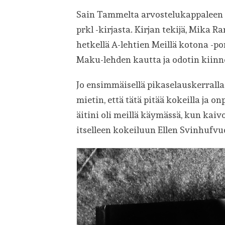
Sain Tammelta arvostelukappaleen 
prkl -kirjasta. Kirjan tekijä, Mika R
hetkellä A-lehtien Meillä kotona -por
Maku-lehden kautta ja odotin kiinno
Jo ensimmäisellä pikaselauskerralla
mietin, että tätä pitää kokeilla ja on
äitini oli meillä käymässä, kun kai
itselleen kokeiluun Ellen Svinhufvu