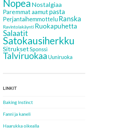
Nopea
Nostalgiaa
pasta
Paremmat aamut
Ranska
Perjantaihemmottelu
Ruokapuhetta
Ravintolakäynti
Salaatit
Satokausiherkku
Sitrukset
Sponssi
Talviruokaa
Uuniruoka
LINKIT
Baking Instinct
Fanni ja kaneli
Haarukka oikealla