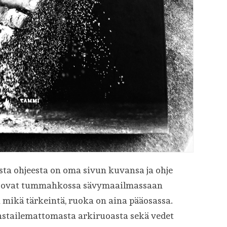
sesta ohjeesta on oma sivun kuvansa ja ohje
vat ovat tummahkossa sävymaailmassaan
a mikä tärkeintä, ruoka on aina pääosassa.
onstailemattomasta arkiruoasta sekä vedet