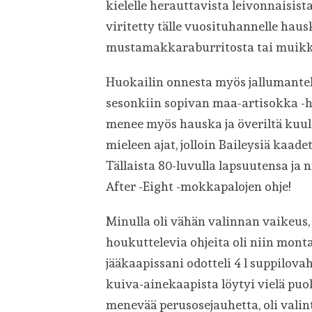
kielelle herauttavista leivonnaisis
viritetty tälle vuosituhannelle hausk
mustamakkaraburritosta tai muikk
Huokailin onnesta myös jallumantelip
sesonkiin sopivan maa-artisokka -h
menee myös hauska ja överiltä kuulo
mieleen ajat, jolloin Baileysiä kaade
Tällaista 80-luvulla lapsuutensa ja
After -Eight -mokkapalojen ohje!
Minulla oli vähän valinnan vaikeus, 
houkuttelevia ohjeita oli niin monta
jääkaapissani odotteli 4 l suppilov
kuiva-ainekaapista löytyi vielä pu
menevää perusosejauhetta, oli valint