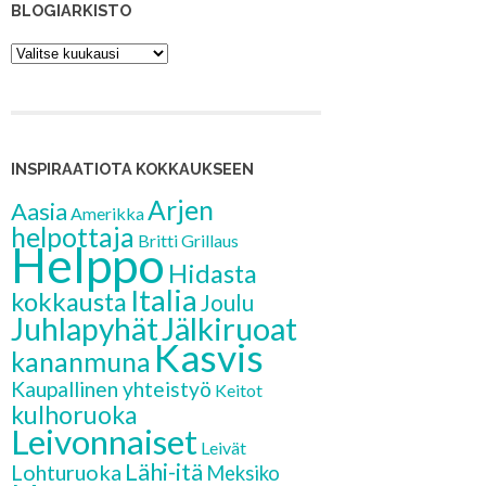
BLOGIARKISTO
Blogiarkisto
INSPIRAATIOTA KOKKAUKSEEN
Arjen
Aasia
Amerikka
helpottaja
Britti
Grillaus
Helppo
Hidasta
Italia
kokkausta
Joulu
Jälkiruoat
Juhlapyhät
Kasvis
kananmuna
Kaupallinen yhteistyö
Keitot
kulhoruoka
Leivonnaiset
Leivät
Lähi-itä
Lohturuoka
Meksiko