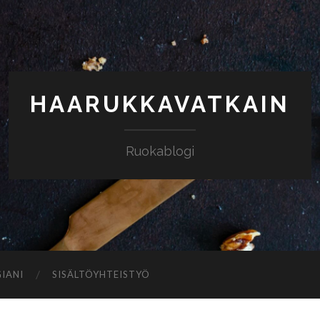
HAARUKKAVATKAIN
Ruokablogi
IANI
SISÄLTÖYHTEISTYÖ