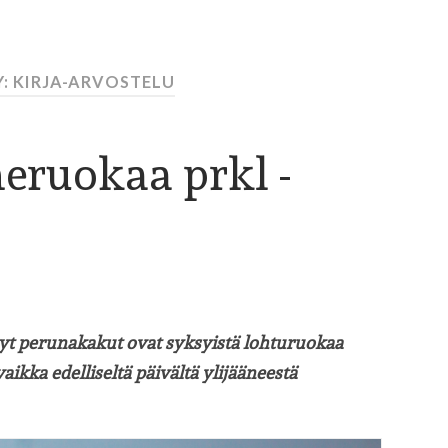
: KIRJA-ARVOSTELU
neruokaa prkl -
etyt perunakakut ovat syksyistä lohturuokaa
ikka edelliseltä päivältä ylijääneestä