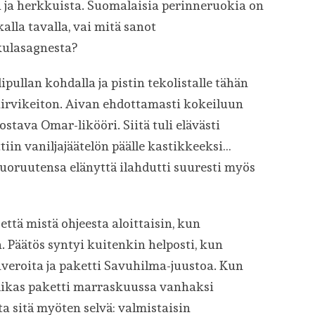
ta ja herkkuista. Suomalaisia perinneruokia on
alla tavalla, vai mitä sanot
ulasagnesta?
ullan kohdalla ja pistin tekolistalle tähän
irvikeiton. Aivan ehdottamasti kokeiluun
stava Omar-likööri. Siitä tuli elävästi
ttiin vaniljajäätelön päälle kastikkeeksi…
 nuoruutensa elänyttä ilahdutti suuresti myös
että mistä ohjeesta aloittaisin, kun
. Päätös syntyi kuitenkin helposti, kun
ahveroita ja paketti Savuhilma-juustoa. Kun
olikas paketti marraskuussa vanhaksi
a sitä myöten selvä: valmistaisin