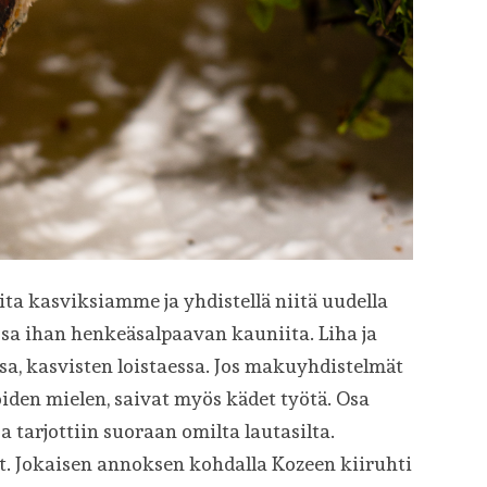
peita kasviksiamme ja yhdistellä niitä uudella
 osa ihan henkeäsalpaavan kauniita. Liha ja
sa, kasvisten loistaessa. Jos makuyhdistelmät
oiden mielen, saivat myös kädet työtä. Osa
sa tarjottiin suoraan omilta lautasilta.
it. Jokaisen annoksen kohdalla Kozeen kiiruhti