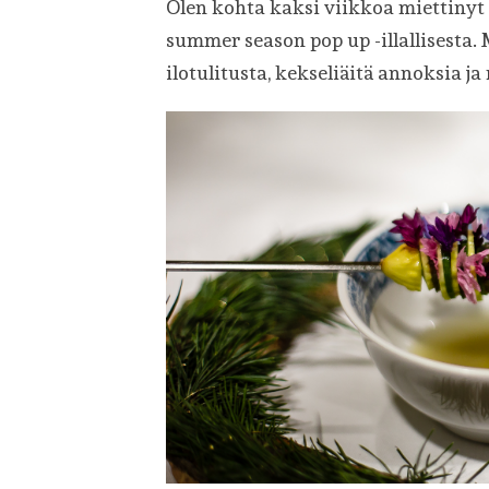
Olen kohta kaksi viikkoa miettinyt 
summer season pop up -illallisesta. M
ilotulitusta, kekseliäitä annoksia ja