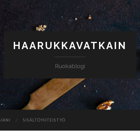
HAARUKKAVATKAIN
Ruokablogi
IANI
SISÄLTÖYHTEISTYÖ