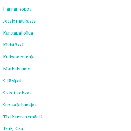
Hannan soppa
Jotain maukasta
Karttapalloilua
Kivistössä
Kulinaarimuruja
Matkakuume
Sillä sipuli
Siskot kokkaa
Suolaa ja hunajaa
Tiskivuoren emäntä
Truly Kira