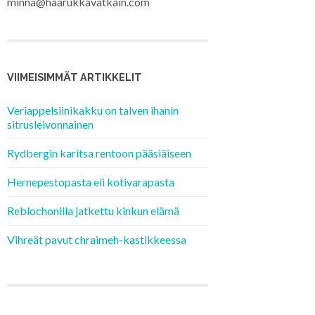
minna@haarukkavatkain.com
VIIMEISIMMÄT ARTIKKELIT
Veriappelsiinikakku on talven ihanin
sitrusleivonnainen
Rydbergin karitsa rentoon pääsiäiseen
Hernepestopasta eli kotivarapasta
Reblochonilla jatkettu kinkun elämä
Vihreät pavut chraimeh-kastikkeessa