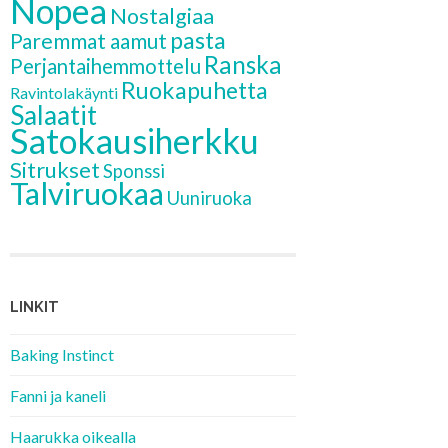
Nopea
Nostalgiaa
pasta
Paremmat aamut
Ranska
Perjantaihemmottelu
Ruokapuhetta
Ravintolakäynti
Salaatit
Satokausiherkku
Sitrukset
Sponssi
Talviruokaa
Uuniruoka
LINKIT
Baking Instinct
Fanni ja kaneli
Haarukka oikealla