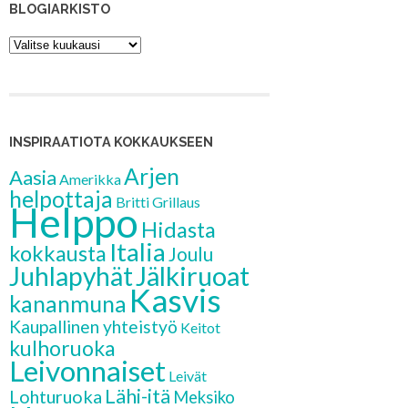
BLOGIARKISTO
Blogiarkisto
INSPIRAATIOTA KOKKAUKSEEN
Arjen
Aasia
Amerikka
helpottaja
Britti
Grillaus
Helppo
Hidasta
Italia
kokkausta
Joulu
Jälkiruoat
Juhlapyhät
Kasvis
kananmuna
Kaupallinen yhteistyö
Keitot
kulhoruoka
Leivonnaiset
Leivät
Lähi-itä
Lohturuoka
Meksiko