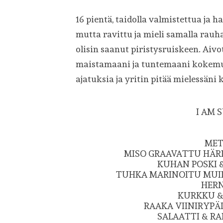
16 pientä, taidolla valmistettua ja ha
mutta ravittu ja mieli samalla rauh
olisin saanut piristysruiskeen. Aiv
maistamaani ja tuntemaani kokemust
ajatuksia ja yritin pitää mielessäni
I AM 
MET
MISO GRAAVATTU HÄRKÄ
KUHAN POSKI &
TUHKA MARINOITU MUIK
HERN
KURKKU &
RAAKA VIINIRYPÄ
SALAATTI & R