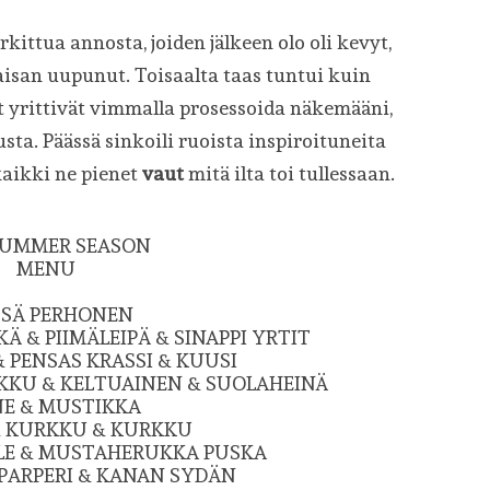
rkittua annosta, joiden jälkeen olo oli kevyt,
aisan uupunut. Toisaalta taas tuntui kuin
ot yrittivät vimmalla prosessoida näkemääni,
a. Päässä sinkoili ruoista inspiroituneita
 kaikki ne pienet
vaut
mitä ilta toi tullessaan.
SUMMER SEASON
MENU
SÄ PERHONEN
 & PIIMÄLEIPÄ & SINAPPI YRTIT
 PENSAS KRASSI & KUUSI
KU & KELTUAINEN & SUOLAHEINÄ
E & MUSTIKKA
 KURKKU & KURKKU
LE & MUSTAHERUKKA PUSKA
APARPERI & KANAN SYDÄN